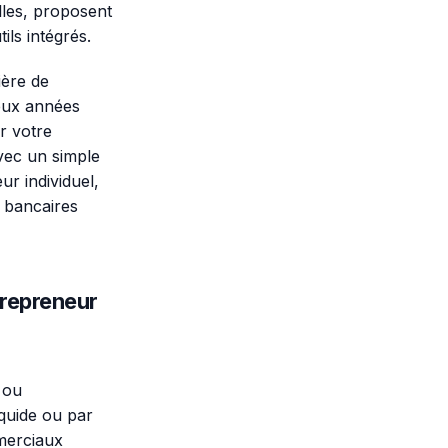
les, proposent
ls intégrés.
ière de
deux années
r votre
avec un simple
r individuel,
 bancaires
trepreneur
 ou
iquide ou par
merciaux