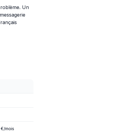
 problème. Un
 messagerie
français
3 €/mois