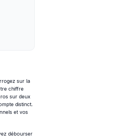
rrogez sur la
re chiffre
uros sur deux
mpte distinct.
nnels et vos
evez débourser