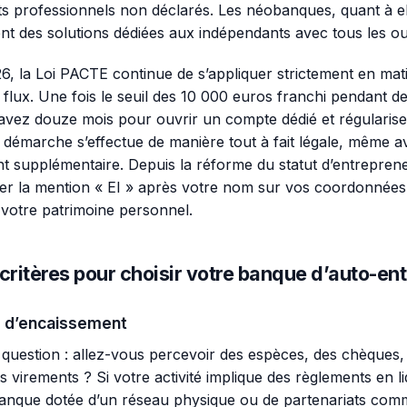
 professionnels non déclarés. Les néobanques, quant à el
t des solutions dédiées aux indépendants avec tous les outi
26, la Loi PACTE continue de s’appliquer strictement en mat
 flux. Une fois le seuil des 10 000 euros franchi pendant 
s avez douze mois pour ouvrir un compte dédié et régularise
te démarche s’effectue de manière tout à fait légale, même 
 supplémentaire. Depuis la réforme du statut d’entrepreneu
er la mention « EI » après votre nom sur vos coordonnées
votre patrimoine personnel.
critères pour choisir votre banque d’auto-en
 d’encaissement
question : allez-vous percevoir des espèces, des chèques,
 virements ? Si votre activité implique des règlements en l
anque dotée d’un réseau physique ou de partenariats com