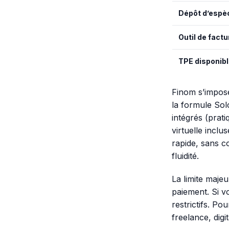
Dépôt d’espè
Outil de factu
TPE disponib
Finom s’impos
la formule Solo
intégrés (prat
virtuelle inclu
rapide, sans c
fluidité.
La limite maje
paiement. Si v
restrictifs. Po
freelance, dig