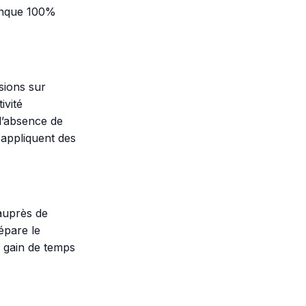
banque 100%
sions sur
ivité
l’absence de
 appliquent des
 auprès de
épare le
n gain de temps