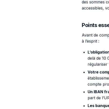
des sommes co
accessibles, vo
Points esse
Avant de comp
à l’esprit :
L’obligatio
delà de 10
régulariser 
Votre comp
établisseme
compte prof
Un IBAN fr
part de l’U
Les banque