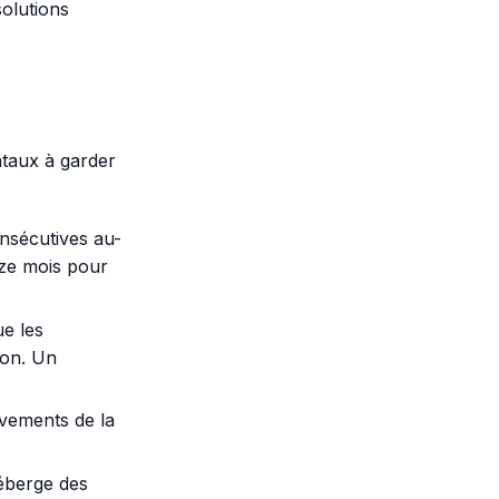
olutions
taux à garder
nsécutives au-
uze mois pour
ue les
ion. Un
èvements de la
éberge des