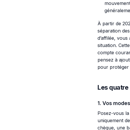
mouvements
généralemen
À partir de 20
séparation des
d’affilée, vou
situation. Cet
compte courant
pensez à ajout
pour protéger 
Les quatre 
1. Vos modes
Posez-vous la 
uniquement des
chèque, une b