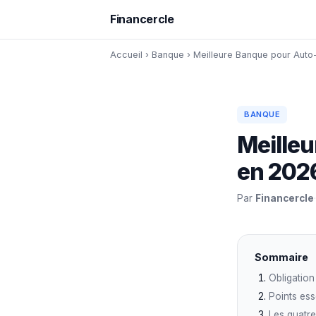
Financercle
Accueil
›
Banque
›
Meilleure Banque pour Auto
BANQUE
Meille
en 2026
Par
Financercle
·
Sommaire
Obligation
Points ess
Les quatre