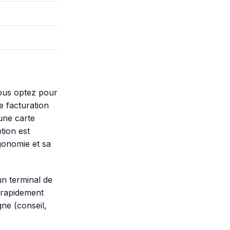
ous optez pour
e facturation
’une carte
tion est
rgonomie et sa
un terminal de
t rapidement
gne (conseil,