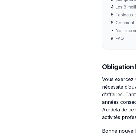
Les 8 meil
Tableaux c
Comment o
Nos recomm
FAQ
Obligation 
Vous exercez u
nécessité d’ou
d’affaires. Ta
années consécu
Au-delà de ce 
activités profe
Bonne nouvelle