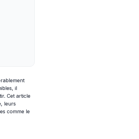
dérablement
bles, il
r. Cet article
, leurs
uses comme le