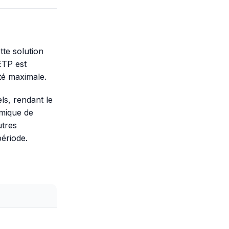
tte solution
ETP est
ité maximale.
ls, rendant le
amique de
utres
ériode.