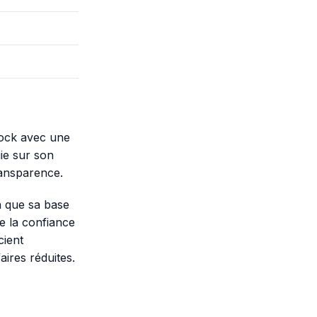
Rock avec une
uie sur son
ransparence.
n que sa base
 de la confiance
cient
aires réduites.