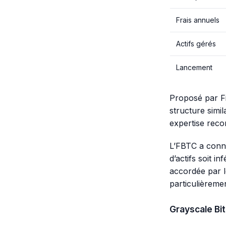
Frais annuels
Actifs gérés
Lancement
Proposé par Fi
structure simil
expertise recon
L’FBTC a connu
d’actifs soit in
accordée par l
particulièremen
Grayscale Bi