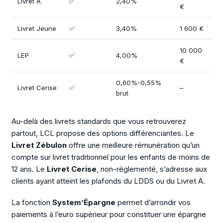
Livret A
✅
2,40%
€
Livret Jeune
✅
3,40%
1 600 €
10 000
LEP
✅
4,00%
€
0,60%-0,55%
Livret Cerise
✅
–
brut
Au-delà des livrets standards que vous retrouverez
partout, LCL propose des options différenciantes. Le
Livret Zébulon
offre une meilleure rémunération qu’un
compte sur livret traditionnel pour les enfants de moins de
12 ans. Le
Livret Cerise
, non-réglementé, s’adresse aux
clients ayant atteint les plafonds du LDDS ou du Livret A.
La fonction
System’Épargne
permet d’arrondir vos
paiements à l’euro supérieur pour constituer une épargne