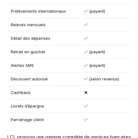
Prélèvements internationaux
✅ (payant)
Relevés mensuels
✅
Détail des dépenses
✅
Retrait en guichet
✅ (payant)
Alertes SMS
✅ (payant)
Découvert autorisé
✅ (selon revenus)
Cashback
❌
Livrets d’épargne
✅
Parrainage client
✅
LCL propose une gamme complète de services bancaires