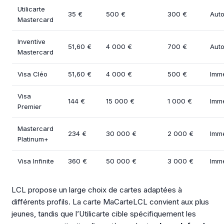
Utilicarte
35 €
500 €
300 €
Auto
Mastercard
Inventive
51,60 €
4 000 €
700 €
Auto
Mastercard
Visa Cléo
51,60 €
4 000 €
500 €
Immé
Visa
144 €
15 000 €
1 000 €
Immé
Premier
Mastercard
234 €
30 000 €
2 000 €
Immé
Platinum+
Visa Infinite
360 €
50 000 €
3 000 €
Immé
LCL propose un large choix de cartes adaptées à
différents profils. La carte MaCarteLCL convient aux plus
jeunes, tandis que l’Utilicarte cible spécifiquement les