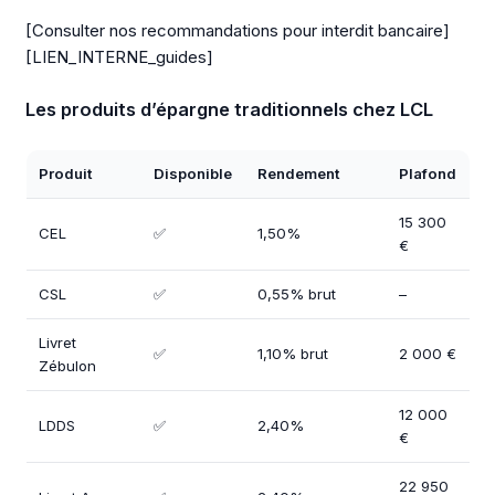
[Consulter nos recommandations pour interdit bancaire]
[LIEN_INTERNE_guides]
Les produits d’épargne traditionnels chez LCL
Produit
Disponible
Rendement
Plafond
15 300
CEL
✅
1,50%
€
CSL
✅
0,55% brut
–
Livret
✅
1,10% brut
2 000 €
Zébulon
12 000
LDDS
✅
2,40%
€
22 950