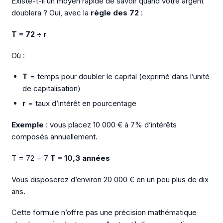
Existe-t-il un moyen rapide de savoir quand votre argent
doublera ? Oui, avec la
règle des 72
:
T = 72 ÷ r
Où :
T
= temps pour doubler le capital (exprimé dans l’unité
de capitalisation)
r
= taux d’intérêt en pourcentage
Exemple
: vous placez 10 000 € à 7% d’intérêts
composés annuellement.
T = 72 ÷ 7
T = 10,3 années
Vous disposerez d’environ 20 000 € en un peu plus de dix
ans.
Cette formule n’offre pas une précision mathématique