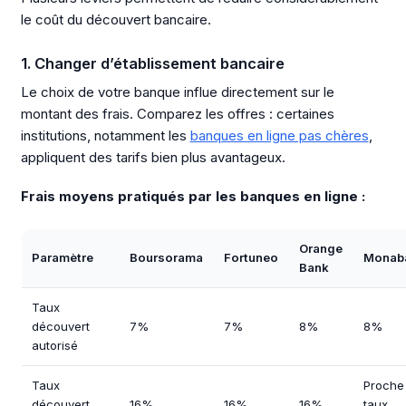
le coût du découvert bancaire.
1. Changer d’établissement bancaire
Le choix de votre banque influe directement sur le
montant des frais. Comparez les offres : certaines
institutions, notamment les
banques en ligne pas chères
,
appliquent des tarifs bien plus avantageux.
Frais moyens pratiqués par les banques en ligne :
Orange
Paramètre
Boursorama
Fortuneo
Monab
Bank
Taux
découvert
7%
7%
8%
8%
autorisé
Taux
Proche
découvert
16%
16%
16%
taux