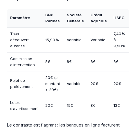
BNP
Société
Crédit
Paramètre
HSBC
Paribas
Générale
Agricole
Taux
7,40%
découvert
15,90%
Variable
Variable
à
autorisé
9,50%
Commission
8€
8€
8€
8€
d’intervention
20€ (si
Rejet de
montant
Variable
20€
20€
prélèvement
> 20€)
Lettre
20€
15€
8€
13€
d’avertissement
Le contraste est flagrant : les banques en ligne facturent