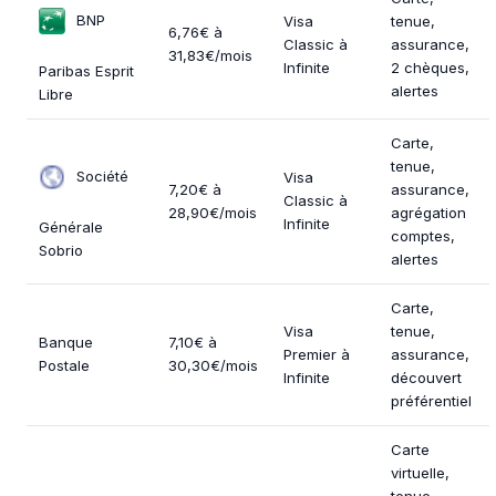
BNP
Visa
tenue,
6,76€ à
Classic à
assurance,
31,83€/mois
Infinite
2 chèques,
Paribas Esprit
alertes
Libre
Carte,
tenue,
Société
Visa
7,20€ à
assurance,
Classic à
28,90€/mois
agrégation
Infinite
Générale
comptes,
Sobrio
alertes
Carte,
Visa
tenue,
Banque
7,10€ à
Premier à
assurance,
Postale
30,30€/mois
Infinite
découvert
préférentiel
Carte
virtuelle,
tenue,