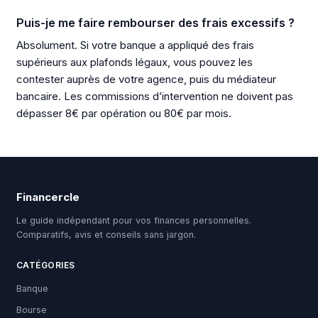
Puis-je me faire rembourser des frais excessifs ?
Absolument. Si votre banque a appliqué des frais
supérieurs aux plafonds légaux, vous pouvez les
contester auprès de votre agence, puis du médiateur
bancaire. Les commissions d’intervention ne doivent pas
dépasser 8€ par opération ou 80€ par mois.
Financercle
Le guide indépendant pour vos finances personnelles.
Comparatifs, avis et conseils sans jargon.
CATÉGORIES
Banque
Bourse