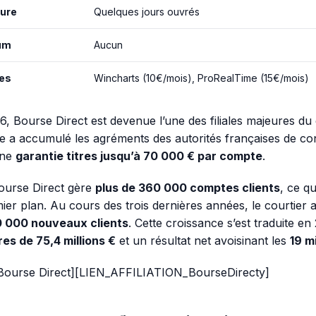
ture
Quelques jours ouvrés
um
Aucun
es
Wincharts (10€/mois), ProRealTime (15€/mois)
, Bourse Direct est devenue l’une des filiales majeures du
ise a accumulé les agréments des autorités françaises de co
une
garantie titres jusqu’à 70 000 € par compte
.
ourse Direct gère
plus de 360 000 comptes clients
, ce qu
ier plan. Au cours des trois dernières années, le courtier a
0 000 nouveaux clients
. Cette croissance s’est traduite e
res de 75,4 millions €
et un résultat net avoisinant les
19 mi
Bourse Direct][LIEN_AFFILIATION_BourseDirecty]