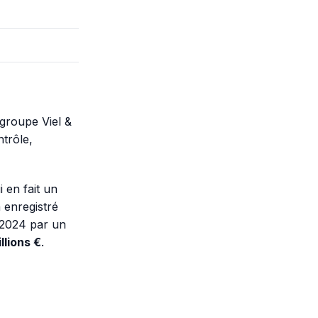
 groupe Viel &
ntrôle,
i en fait un
 enregistré
n 2024 par un
llions €
.