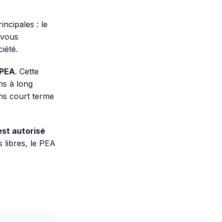
ncipales : le
i vous
iété.
 PEA
. Cette
ns à long
ons court terme
est autorisé
 libres, le PEA