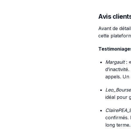
Avis client
Avant de détail
cette plateform
Testimoniages
Margault
: 
d’inactivit
appels. Un 
Leo_Bours
idéal pour
ClairePEA_
confirmés. 
long terme.