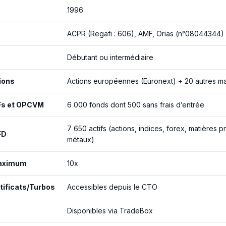
1996
ACPR (Regafi : 606), AMF, Orias (n°08044344)
Débutant ou intermédiaire
ions
Actions européennes (Euronext) + 20 autres m
Fs et OPCVM
6 000 fonds dont 500 sans frais d’entrée
7 650 actifs (actions, indices, forex, matières p
FD
métaux)
maximum
10x
tificats/Turbos
Accessibles depuis le CTO
Disponibles via TradeBox