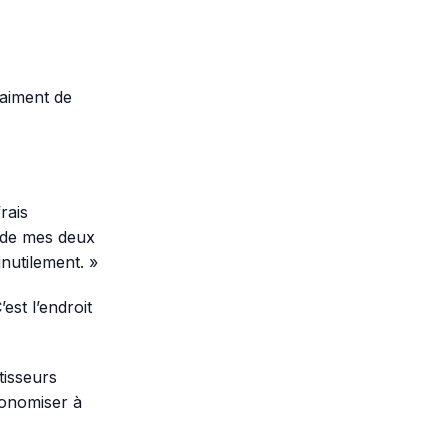
raiment de
rais
s de mes deux
nutilement. »
est l’endroit
tisseurs
conomiser à