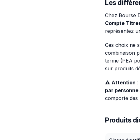
Les différe
Chez Bourse Di
Compte Titres
représentez une
Ces choix ne s
combinaison pe
terme (PEA pou
sur produits d
⚠️
Attention
:
par personne
comporte des p
Produits di