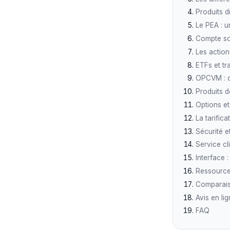
Produits d
Le PEA : u
Compte soc
Les action
ETFs et tr
OPCVM : d
Produits dé
Options et
La tarific
Sécurité e
Service cli
Interface :
Ressource
Comparais
Avis en li
FAQ