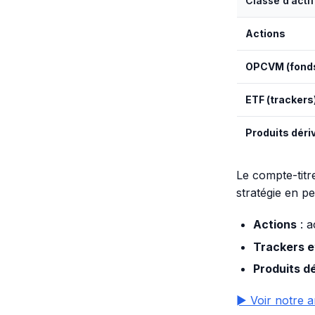
Classe d’actif
Actions
OPCVM (fond
ETF (trackers
Produits déri
Le compte-titr
stratégie en p
Actions
: a
Trackers 
Produits d
► Voir notre a