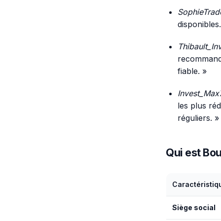
SophieTrad
disponibles
Thibault_In
recommande 
fiable. »
Invest_Max
les plus réd
réguliers. »
Qui est Bou
Caractéristiq
Siège social