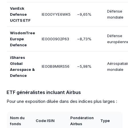
VanEck
Défense
Defense
IE000YYE6WK5
~9,65%
mondiale
UCITS ETF
WisdomTree
Défense
Europe
IE0000902P63
~8,73%
européenn
Defence
iShares
Global
Aérospatial
IE00B9M6RS56
~5,98%
Aerospace &
mondiale
Defence
ETF généralistes incluant Airbus
Pour une exposition diluée dans des indices plus larges :
Nom du
Pondération
Code ISIN
Type
fonds
Airbus