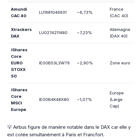
Amundi
France
LU1681046931
~6,73%
CAC 40
(CAC 40)
Xtrackers
Allemagne
LU0274211480
~7,23%
DAX
(DAX 40)
iShares
Core
EURO
IE00B53L3W79
~2,90%
Zone euro
STOXX
50
iShares
Europe
Core
IE00B4K48X80
~1,07%
(Large
MSCI
Cap)
Europe
💡 Airbus figure de manière notable dans le DAX car elle y
est cotée simultanément à Paris et Francfort.