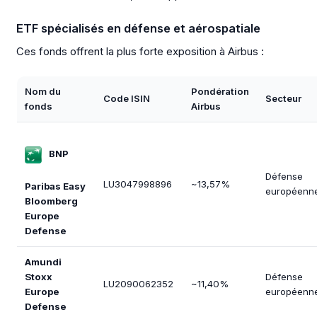
ETF spécialisés en défense et aérospatiale
Ces fonds offrent la plus forte exposition à Airbus :
Nom du
Pondération
Code ISIN
Secteur
fonds
Airbus
BNP
Défense
LU3047998896
~13,57%
Paribas Easy
européenn
Bloomberg
Europe
Defense
Amundi
Stoxx
Défense
LU2090062352
~11,40%
Europe
européenn
Defense